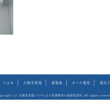
つよみ
太陽光発電
蓄電池
オール電化
電気
opyright (c) 太陽光発電システムなら筑紫野市の髙野電業社 All rights reserv