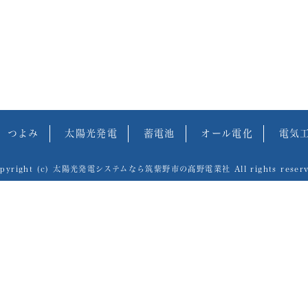
つよみ
太陽光発電
蓄電池
オール電化
電気
opyright (c) 太陽光発電システムなら筑紫野市の髙野電業社 All rights reserv