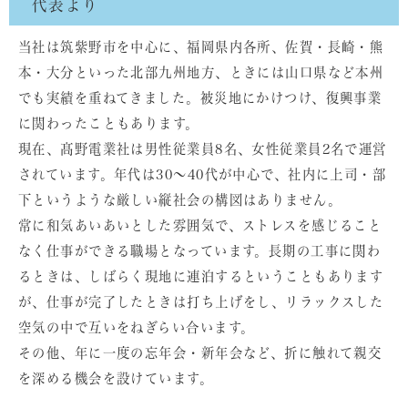
代表より
当社は筑紫野市を中心に、福岡県内各所、佐賀・長崎・熊
本・大分といった北部九州地方、ときには山口県など本州
でも実績を重ねてきました。被災地にかけつけ、復興事業
に関わったこともあります。
現在、髙野電業社は男性従業員8名、女性従業員2名で運営
されています。年代は30～40代が中心で、社内に上司・部
下というような厳しい縦社会の構図はありません。
常に和気あいあいとした雰囲気で、ストレスを感じること
なく仕事ができる職場となっています。長期の工事に関わ
るときは、しばらく現地に連泊するということもあります
が、仕事が完了したときは打ち上げをし、リラックスした
空気の中で互いをねぎらい合います。
その他、年に一度の忘年会・新年会など、折に触れて親交
を深める機会を設けています。