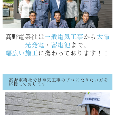
髙野
電業社は
一般電気工事
から
太陽
光発電
・
蓄電池
まで、
幅広い施工
に携わっております！！
髙野電業社では電気工事のプロになりたい方を
応援しております