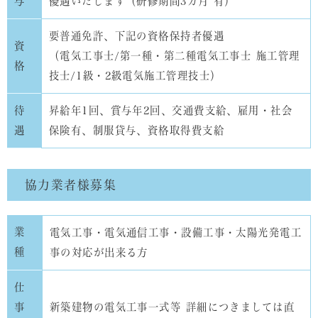
与
優遇いたします（研修期間3カ月 有）
要普通免許、下記の資格保持者優遇
資
（電気工事士/第一種・第二種電気工事士 施工管理
格
技士/1級・2級電気施工管理技士）
待
昇給年1回、賞与年2回、交通費支給、雇用・社会
遇
保険有、制服貸与、資格取得費支給
協力業者様募集
業
電気工事・電気通信工事・設備工事・太陽光発電工
種
事の対応が出来る方
仕
事
新築建物の電気工事一式等 詳細につきましては直