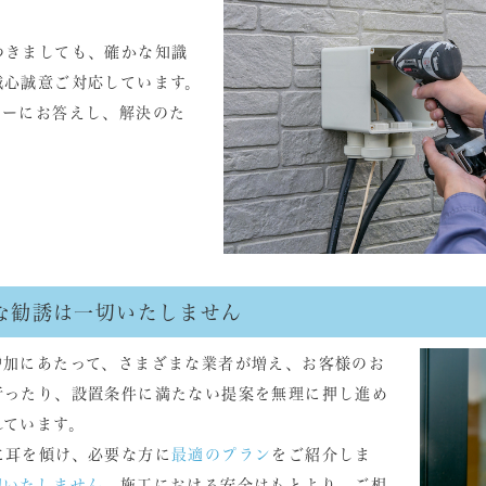
つきましても、確かな知識
誠心誠意ご対応しています。
ィーにお答えし、解決のた
引な勧誘は一切いたしません
増加にあたって、さまざまな業者が増え、お客様のお
行ったり、設置条件に満たない提案を無理に押し進め
れています。
に耳を傾け、必要な方に
最適のプラン
をご紹介しま
切いたしません
。施工における安全はもとより、ご相