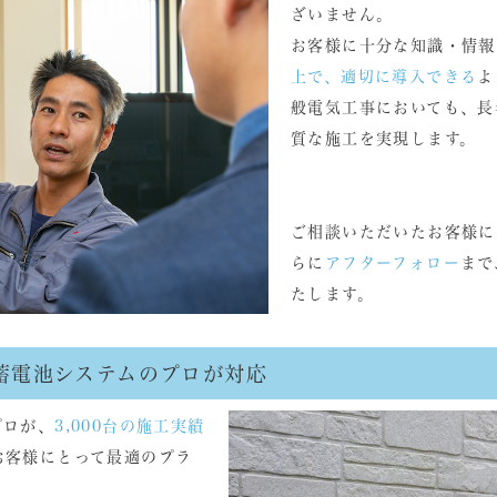
ざいません。
お客様に十分な知識・情報
上で、適切に導入できる
よ
般電気工事においても、長
質な施工を実現します。
ご相談いただいたお客様に
らに
アフターフォロー
まで
たします。
用蓄電池システムのプロが対応
プロが、
3,000台の施工実績
お客様にとって最適のプラ