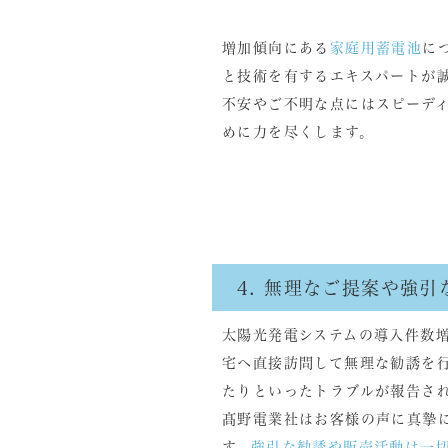
増加傾向にある
家庭用蓄電池
に
と技術を有するエキスパートが
不安やご不明な点にはスピーデ
めに力を尽くします。
4. 無理なご提案や強
太陽光発電システムの導入件数
宅へ直接訪問して無理な勧誘を
たりといったトラブルが報告さ
髙野電業社はお客様の声に真摯
す。
強引な勧誘や販売活動は一