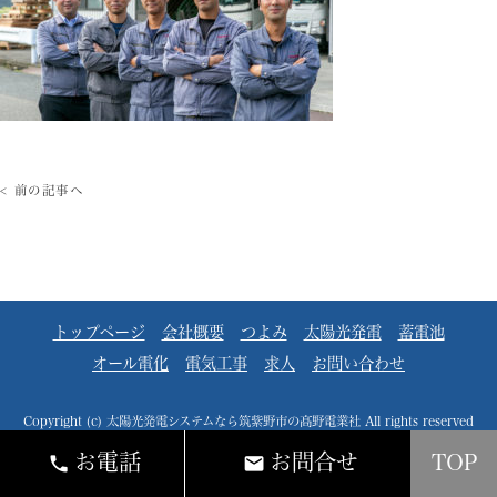
< 前の記事へ
トップページ
会社概要
つよみ
太陽光発電
蓄電池
オール電化
電気工事
求人
お問い合わせ
Copyright (c) 太陽光発電システムなら筑紫野市の髙野電業社 All rights reserved
お電話
お問合せ
TOP