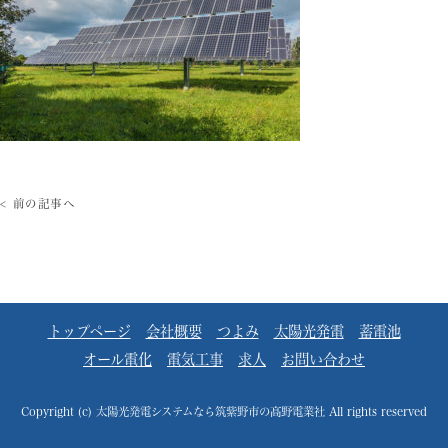
< 前の記事へ
トップページ
会社概要
つよみ
太陽光発電
蓄電池
オール電化
電気工事
求人
お問い合わせ
Copyright (c) 太陽光発電システムなら筑紫野市の髙野電業社 All rights reserved